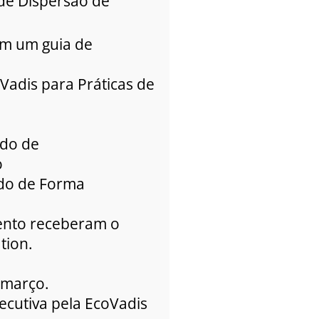
de Dispersão de
com um guia de
Vadis para Práticas de
rdo de
o
indo de Forma
mento receberam o
tion.
 março.
secutiva pela EcoVadis