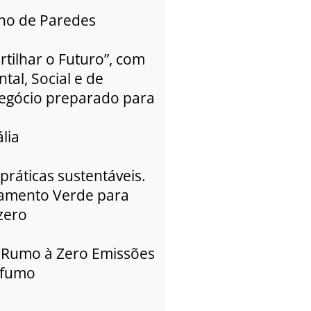
negro de fumo a n
ono de Paredes
2010
A Hi-Tech Carbon, 
rtilhar o Futuro”, com
tal, Social e de
egócio preparado para
lia
 práticas sustentáveis.
iamento Verde para
zero
— Rumo à Zero Emissões
e fumo