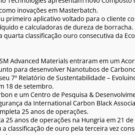
Bio Technologies apresentam novo Composto 
como inovações em Masterbatch.
eu primeiro aplicativo voltado para o cliente 
líquido e calculadoras de dureza de borracha.
a quarta classificação ouro consecutiva da Eco
HASM Advanced Materials entraram em um Aco
unto para desenvolver Nanotubos de Carbon
 seu 7º Relatório de Sustentabilidade – Evolu
em 18 de setembro.
Carbon e um Centro de Pesquisa & Desenvolvi
urança da International Carbon Black Associa
completa 25 anos de operações.
ta 25 anos de operações na Hungria em 21 de
 a classificação de ouro pela terceira vez con