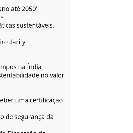
ono até 2050’
is
ticas sustentáveis,
rcularity
impos na Índia
tentabilidade no valor
ceber uma certificaçao
ho de segurança da