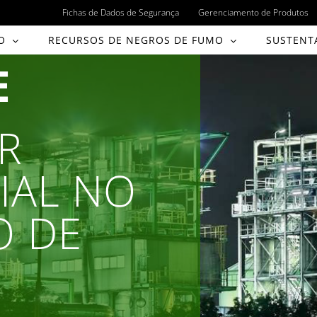
Fichas de Dados de Segurança
Gerenciamento de Produtos
O
RECURSOS DE NEGROS DE FUMO
SUSTENT
E
ER
IAL NO
O DE