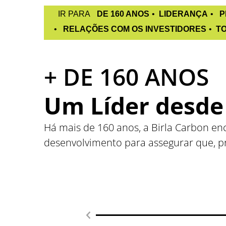
IR PARA
DE 160 ANOS
LIDERANÇA
P
RELAÇÕES COM OS INVESTIDORES
T
+ DE 160 ANOS
Um Líder desde 
Há mais de 160 anos, a Birla Carbon en
desenvolvimento para assegurar que, p