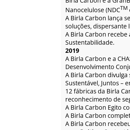
Birla Carbon e a Gran
TM
Nanocelulose (NDC
A Birla Carbon lança s
soluções, dispersante 
A Birla Carbon recebe 
Sustentabilidade.
2019
A Birla Carbon e a C
Desenvolvimento Conj
A Birla Carbon divulga
Sustentável, Juntos – 
12 fábricas da Birla 
reconhecimento de seg
A Birla Carbon Egito 
A Birla Carbon comple
A Birla Carbon recebeu