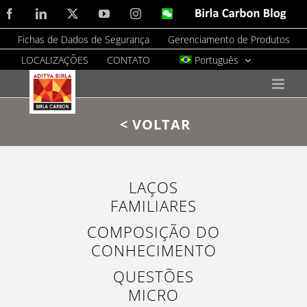
Skip
Facebook
LinkedIn
X
YouTube
Instagram
WeChat
Birla
Carbon
to
Blog
Fichas de Dados de Segurança
Gerenciamento de Produtos
content
LOCALIZAÇÕES
CONTATO
Português
< VOLTAR
LAÇOS
FAMILIARES
COMPOSIÇÃO DO
CONHECIMENTO
QUESTÕES
MICRO