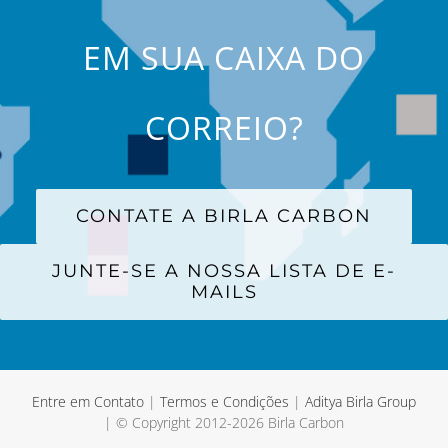
EM SUA CAIXA DO
CORREIO?
CONTATE A BIRLA CARBON
JUNTE-SE A NOSSA LISTA DE E-
MAILS
Entre em Contato
|
Termos e Condições
|
Aditya Birla Group
| © Copyright 2012-
2026 Birla Carbon