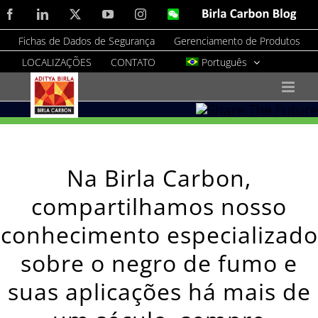
Skip
Facebook
LinkedIn
X
YouTube
Instagram
WeChat
Birla
Carbon
to
Blog
Fichas de Dados de Segurança
Gerenciamento de Produtos
content
LOCALIZAÇÕES
CONTATO
Português
Na Birla Carbon,
compartilhamos nosso
conhecimento especializado
sobre o negro de fumo e
suas aplicações há mais de