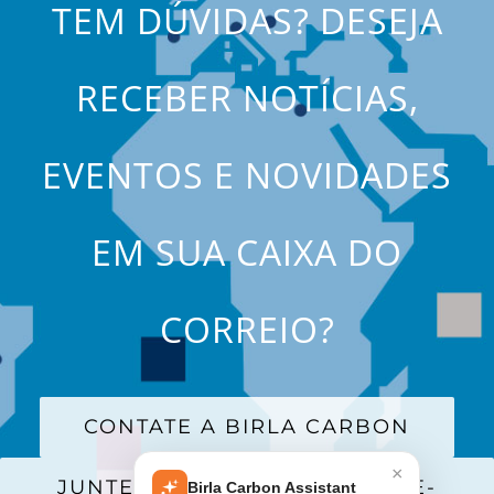
TEM DÚVIDAS? DESEJA
RECEBER NOTÍCIAS,
EVENTOS E NOVIDADES
EM SUA CAIXA DO
CORREIO?
CONTATE A BIRLA CARBON
×
JUNTE-SE A NOSSA LISTA DE E-
Birla Carbon Assistant