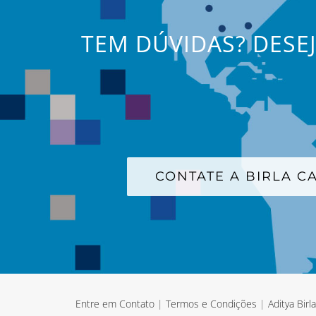
TEM DÚVIDAS? DESE
CONTATE A BIRLA 
Entre em Contato
|
Termos e Condições
|
Aditya Birl