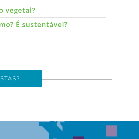
o vegetal?
umo? É sustentável?
STAS?