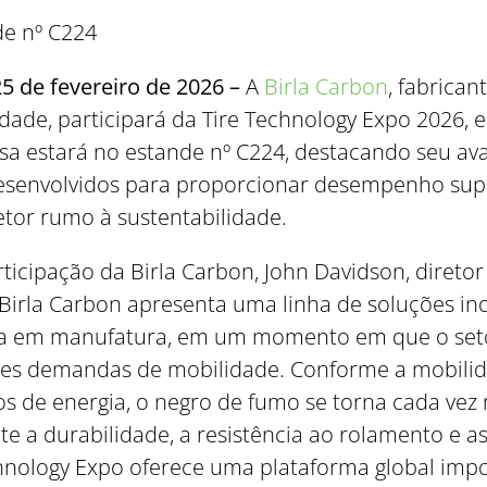
de nº C224
 de fevereiro de 2026 –
A
Birla Carbon
, fabrican
idade, participará da Tire Technology Expo 2026,
a estará no estande nº C224, destacando seu av
 desenvolvidos para proporcionar desempenho s
etor rumo à sustentabilidade.
icipação da Birla Carbon, John Davidson, diretor
 Birla Carbon apresenta uma linha de soluções i
ça em manufatura, em um momento em que o set
tes demandas de mobilidade. Conforme a mobilida
os de energia, o negro de fumo se torna cada vez
e a durabilidade, a resistência ao rolamento e as 
chnology Expo oferece uma plataforma global im