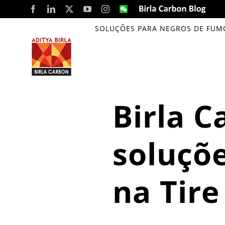
Skip
Facebook
LinkedIn
X
YouTube
Instagram
WeChat
Birla
Carbon
to
Blog
SOLUÇÕES PARA NEGROS DE FUM
content
Birla 
soluçõ
na Tir