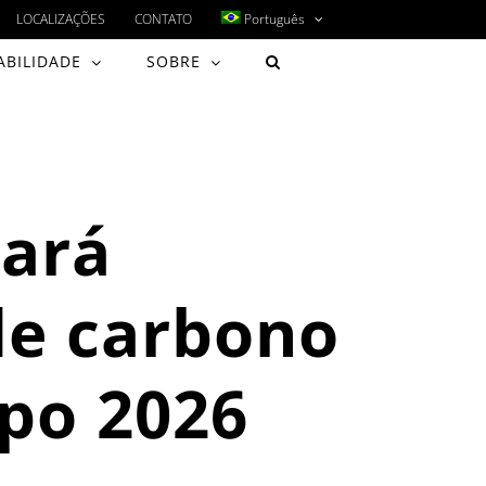
LOCALIZAÇÕES
CONTATO
Português
ABILIDADE
SOBRE
tará
de carbono
xpo 2026