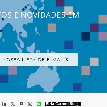
TOS E NOVIDADES EM
 NOSSA LISTA DE E-MAILS
acebook
LinkedIn
X
YouTube
Instagram
WeChat
Birla