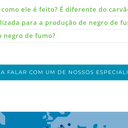
como ele é feito? É diferente do carvã
ilizada para a produção de negro de f
do negro de fumo?
JA FALAR COM UM DE NOSSOS ESPECIALI