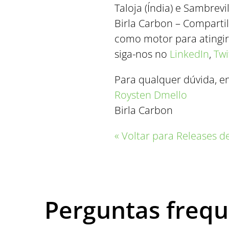
Taloja (Índia) e Sambrev
Birla Carbon – Comparti
como motor para atingir
siga-nos no
LinkedIn
,
Twi
Para qualquer dúvida, e
Roysten
Dmello
Birla Carbon
« Voltar para Releases 
Perguntas freq