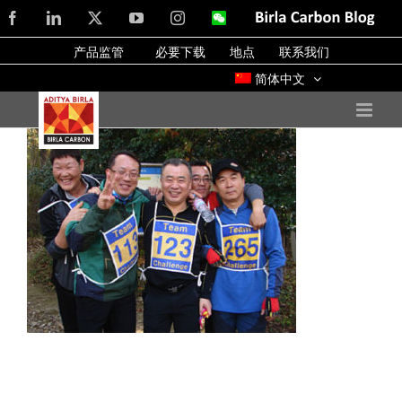
Skip
Facebook
LinkedIn
X
YouTube
Instagram
WeChat
Birla
Carbon
to
Blog
产品监管
必要下载
地点
联系我们
content
简体中文