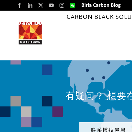
Skip
Facebook
LinkedIn
X
YouTube
Instagram
WeChat
Birla
Carbon
to
Blog
CARBON BLACK SOLU
content
有疑问？ 想要
联系博拉炭黑