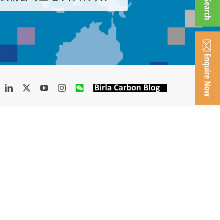
acebook
LinkedIn
X
YouTube
Instagram
WeChat
Birla
Carbon
Blog