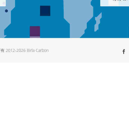
有 2012-
2026 Birla Carbon
F