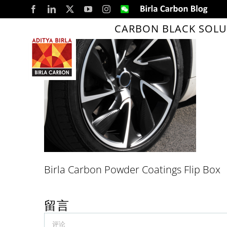
Skip
Facebook
LinkedIn
X
YouTube
Instagram
WeChat
Birla
Carbon
to
Blog
CARBON BLACK SOLU
content
Birla Carbon Powder Coatings Flip Box
留言
Comment