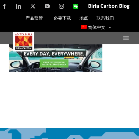
Skip
Facebook
LinkedIn
X
YouTube
Instagram
WeChat
Birla
Carbon
to
Blog
产品监管
必要下载
地点
联系我们
content
简体中文