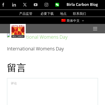
Skip
Facebook
LinkedIn
X
YouTube
Instagram
WeChat
Birla
Carbon
to
Blog
产品监管
必要下载
地点
联系我们
content
简体中文
International Womens Day
留言
Comment