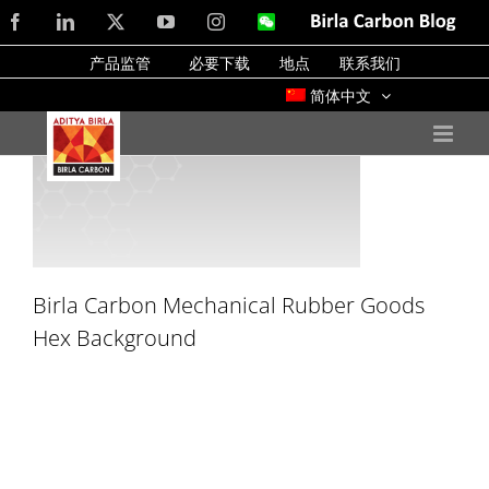
Skip
Facebook
LinkedIn
X
YouTube
Instagram
WeChat
Birla
Carbon
to
Blog
产品监管
必要下载
地点
联系我们
content
简体中文
Birla Carbon Mechanical Rubber Goods
Hex Background