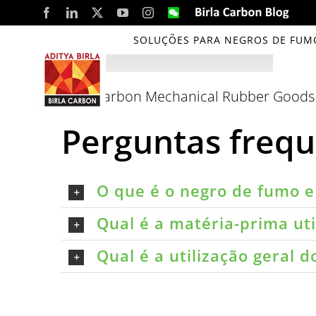
Skip
Facebook
LinkedIn
X
YouTube
Instagram
WeChat
Birla
Carbon
to
Blog
SOLUÇÕES PARA NEGROS DE FUM
content
Birla Carbon Mechanical Rubber Good
Perguntas freq
O que é o negro de fumo e 
Qual é a matéria-prima ut
Qual é a utilização geral 