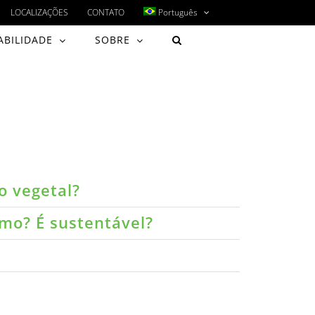
LOCALIZAÇÕES
CONTATO
Português
ABILIDADE
SOBRE
o vegetal?
umo? É sustentável?