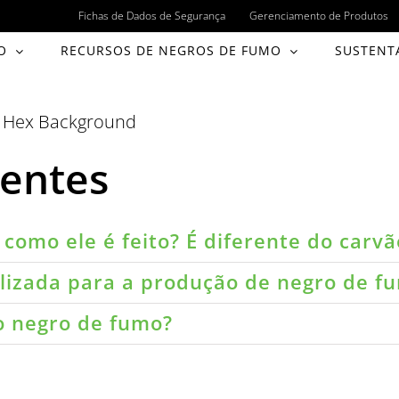
Fichas de Dados de Segurança
Gerenciamento de Produtos
O
RECURSOS DE NEGROS DE FUMO
SUSTENT
s Hex Background
uentes
como ele é feito? É diferente do carvã
ilizada para a produção de negro de f
do negro de fumo?