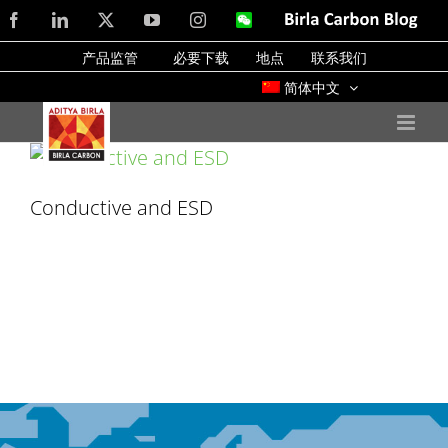
Skip
Facebook
LinkedIn
X
YouTube
Instagram
WeChat
Birla
Carbon
to
Blog
产品监管
必要下载
地点
联系我们
content
简体中文
Conductive and ESD