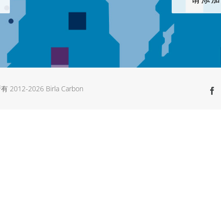
有 2012-
2026 Birla Carbon
F