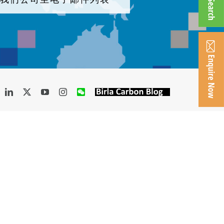
acebook
LinkedIn
X
YouTube
Instagram
WeChat
Birla
Carbon
Blog