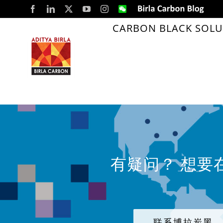
Skip
Facebook
LinkedIn
X
YouTube
Instagram
WeChat
Birla
Carbon
to
Blog
CARBON BLACK SOLU
pipes
content
有疑问？ 想要
联系博拉炭黑