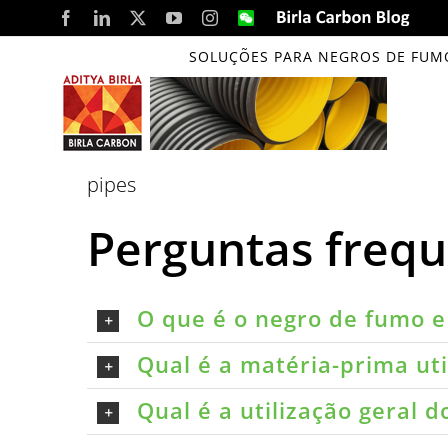
Skip
Facebook
LinkedIn
X
YouTube
Instagram
WeChat
Birla
Carbon
to
Blog
SOLUÇÕES PARA NEGROS DE FUM
content
pipes
Perguntas freq
O que é o negro de fumo e 
Qual é a matéria-prima ut
Qual é a utilização geral 