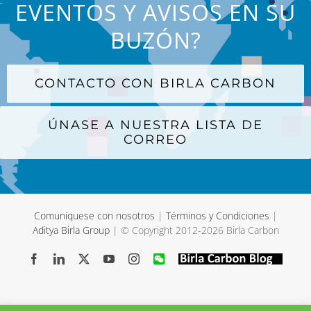
EVENTOS Y AVISOS EN SU
BUZÓN?
CONTACTO CON BIRLA CARBON
ÚNASE A NUESTRA LISTA DE
CORREO
Comuníquese con nosotros
|
Términos y Condiciones
|
Aditya Birla Group
| © Copyright 2012-
2026 Birla Carbon
Facebook
LinkedIn
X
YouTube
Instagram
WeChat
Birla
Carbon
Blog