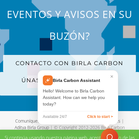
EVENTOS Y AVISOS EN SU
BUZÓN?
CONTACTO CON BIRLA CARBON
×
ÚNASE A NUESTRA LISTA DE
Birla Carbon Assistant
CORREO
Hello! Welcome to Birla Carbon
Assistant. How can we help you
today?
Available 24/7
Click to start >
Comuníquese con nosotros
|
Términos y Condiciones
|
Aditya Birla Group
| © Copyright 2012-
2026 Birla Carbon
Si continúa usando nuestra página web, aceptará el uso de las