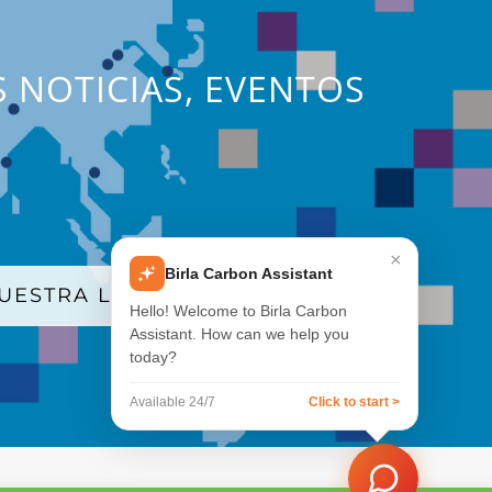
S NOTICIAS, EVENTOS
×
Birla Carbon Assistant
UESTRA LISTA DE CORREO
Hello! Welcome to Birla Carbon
Assistant. How can we help you
today?
Available 24/7
Click to start >