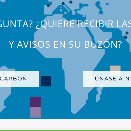
UNTA? ¿QUIERE RECIBIR LA
Y AVISOS EN SU BUZÓN?
 CARBON
ÚNASE A N