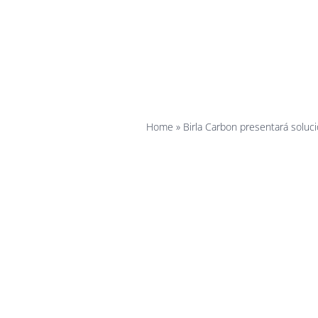
Birla-Ca
Vibr
Home
»
Birla Carbon presentará soluc