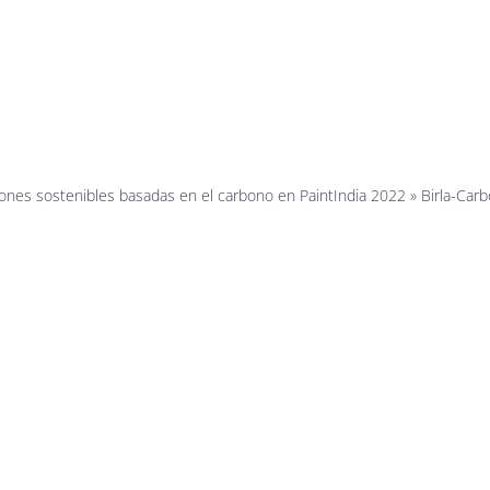
rbon-Broch
ation-Syste
iones sostenibles basadas en el carbono en PaintIndia 2022
»
Birla-Car