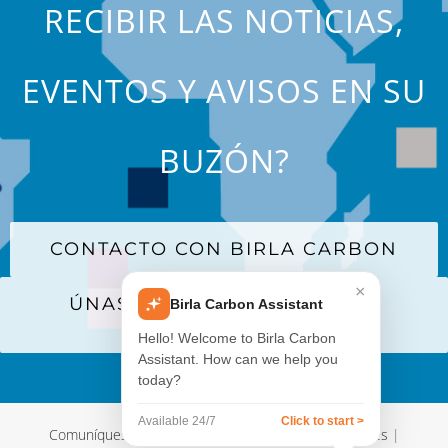
RECIBIR LAS NOTICIAS,
EVENTOS Y AVISOS EN SU
BUZÓN?
CONTACTO CON BIRLA CARBON
×
ÚNASE A NUESTRA LISTA DE
Birla Carbon Assistant
CORREO
Hello! Welcome to Birla Carbon
Assistant. How can we help you
today?
Available 24/7
Click to start >
Comuníquese con nosotros
|
Términos y Condiciones
|