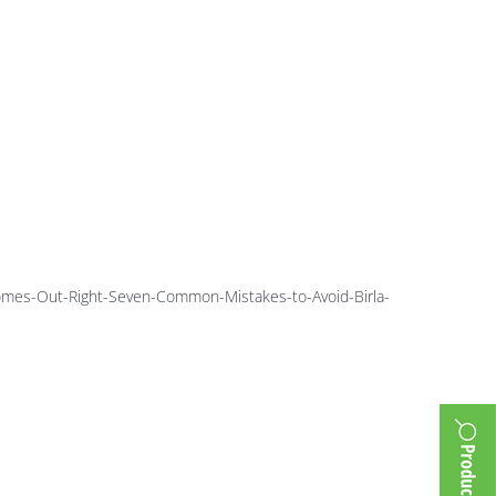
-Seven-
o-Avoid-
n
es-Out-Right-Seven-Common-Mistakes-to-Avoid-Birla-