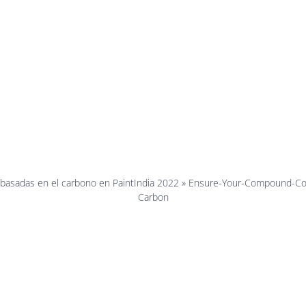
Out-Right
Mistakes-t
Birla-Carbo
 basadas en el carbono en PaintIndia 2022
»
Ensure-Your-Compound-Com
Carbon