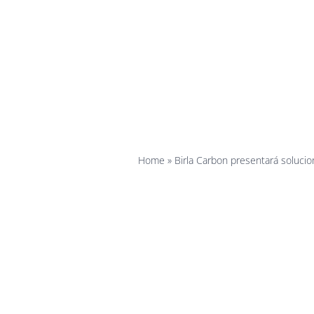
back
Home
»
Birla Carbon presentará soluci