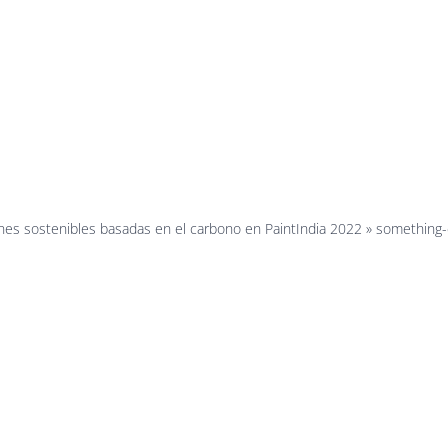
ground-im
3641×2048
ones sostenibles basadas en el carbono en PaintIndia 2022
»
something-