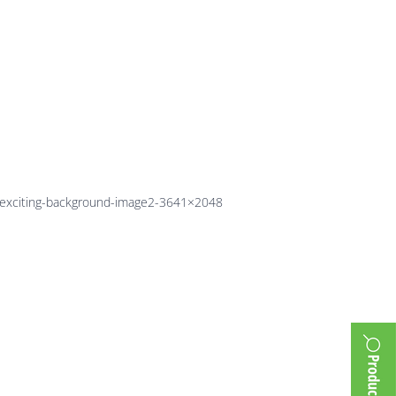
age2-
exciting-background-image2-3641×2048