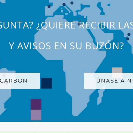
UNTA? ¿QUIERE RECIBIR LA
Y AVISOS EN SU BUZÓN?
 CARBON
ÚNASE A N