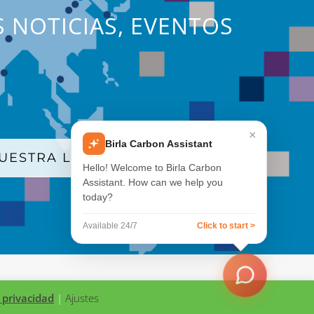
S NOTICIAS, EVENTOS
×
Birla Carbon Assistant
UESTRA LISTA DE CORREO
Hello! Welcome to Birla Carbon
Assistant. How can we help you
today?
Available 24/7
Click to start >
Facebook
LinkedIn
X
YouTube
Instagram
WeChat
Birla
 privacidad
|
Ajustes
Carbon
Blog