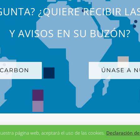
UNTA? ¿QUIERE RECIBIR LA
Y AVISOS EN SU BUZÓN?
 CARBON
ÚNASE A N
la Group
| © Copyright 2012-
2026 Birla Carbon
uestra página web, aceptará el uso de las cookies.
Declaración de