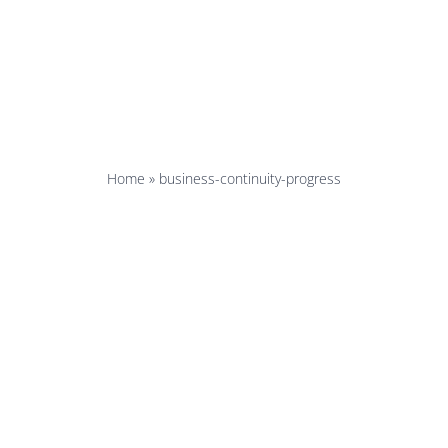
ness-contin
progress
Home
»
business-continuity-progress