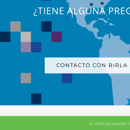
¿TIENE ALGUNA PREG
CONTACTO CON BIRLA
Comuníquese con nosotros
|
Términos y Condiciones
|
Aditya Bir
Si continúa usando n