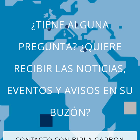
¿TIENE ALGUNA
PREGUNTA? ¿QUIERE
RECIBIR LAS NOTICIAS,
EVENTOS Y AVISOS EN SU
BUZÓN?
CONTACTO CON BIRLA CARBON