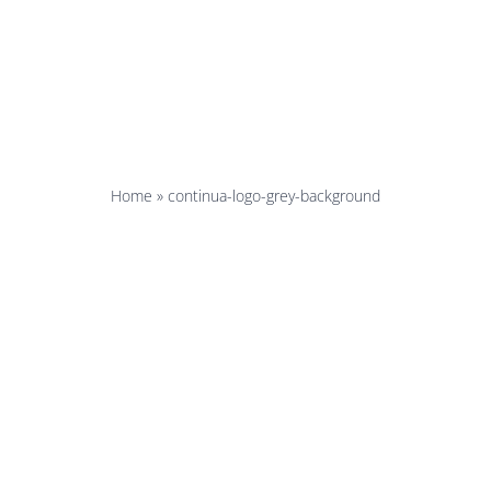
inua-logo-
backgroun
Home
»
continua-logo-grey-background