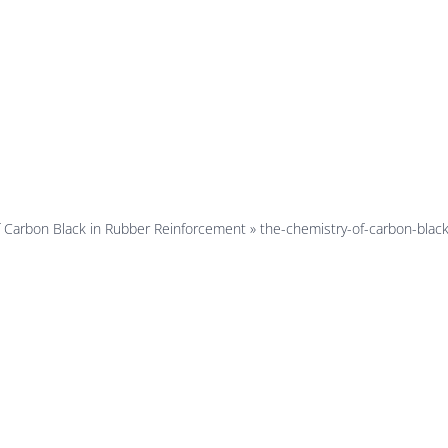
ack-in-rubb
einforceme
f Carbon Black in Rubber Reinforcement
»
the-chemistry-of-carbon-blac