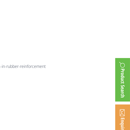
er-
nt
k-in-rubber-reinforcement