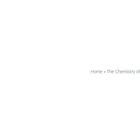
bl
r
Home
»
The Chemistry o