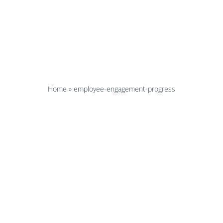
yee-engag
progress
Home
»
employee-engagement-progress