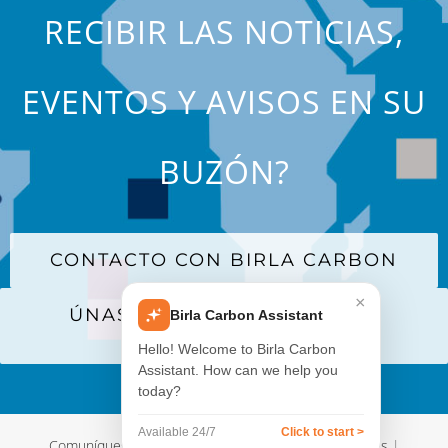
RECIBIR LAS NOTICIAS,
EVENTOS Y AVISOS EN SU
BUZÓN?
CONTACTO CON BIRLA CARBON
×
ÚNASE A NUESTRA LISTA DE
Birla Carbon Assistant
CORREO
Hello! Welcome to Birla Carbon
Assistant. How can we help you
today?
Available 24/7
Click to start >
Comuníquese con nosotros
|
Términos y Condiciones
|