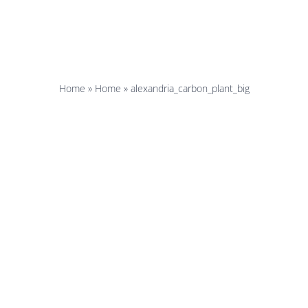
ia_carbon_
Home
»
Home
»
alexandria_carbon_plant_big