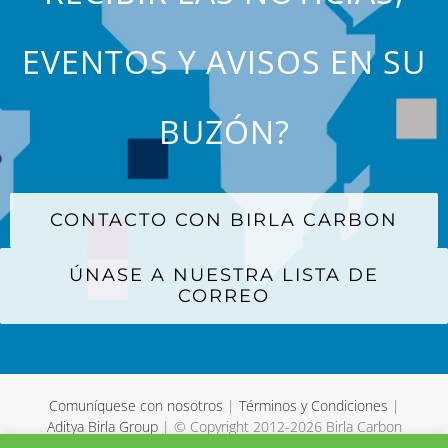
EVENTOS Y AVISOS EN SU
BUZÓN?
CONTACTO CON BIRLA CARBON
ÚNASE A NUESTRA LISTA DE
CORREO
Comuníquese con nosotros
|
Términos y Condiciones
|
Aditya Birla Group
| © Copyright 2012-
2026 Birla Carbon