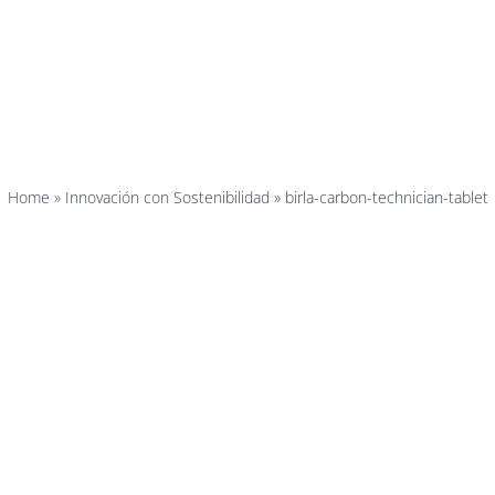
carbon-tech
tablet
Home
»
Innovación con Sostenibilidad
»
birla-carbon-technician-tablet