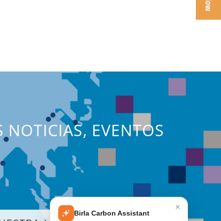
S NOTICIAS, EVENTOS
×
Birla Carbon Assistant