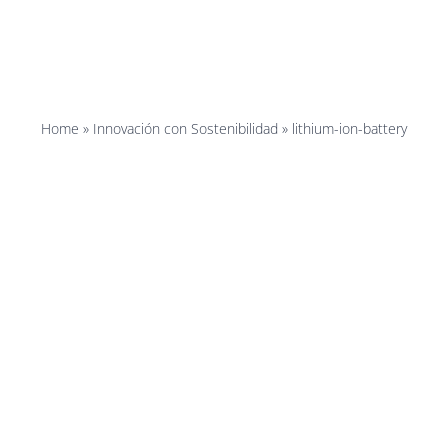
ium-ion-ba
Home
»
Innovación con Sostenibilidad
»
lithium-ion-battery