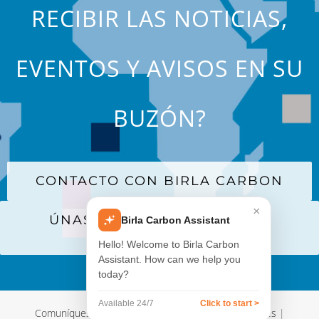
RECIBIR LAS NOTICIAS,
EVENTOS Y AVISOS EN SU
BUZÓN?
CONTACTO CON BIRLA CARBON
×
ÚNASE A NUESTRA LISTA DE
Birla Carbon Assistant
CORREO
Hello! Welcome to Birla Carbon
Assistant. How can we help you
today?
Available 24/7
Click to start >
Comuníquese con nosotros
|
Términos y Condiciones
|