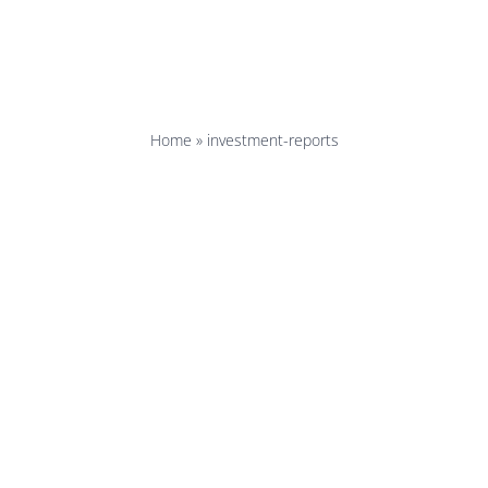
estment-rep
Home
»
investment-reports