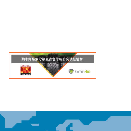
1200×358-
Chinese