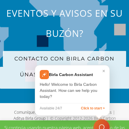
EVENTOS Y AVISOS EN SU
BUZÓN?
CONTACTO CON BIRLA CARBON
×
ÚNASE A NUESTRA LISTA DE
Birla Carbon Assistant
CORREO
Hello! Welcome to Birla Carbon
Assistant. How can we help you
today?
Available 24/7
Click to start >
Comuníquese con nosotros
|
Términos y Condiciones
|
Aditya Birla Group
| © Copyright 2012-
2026 Birla Carbon
Si continúa usando nuestra página web, aceptará el uso de las