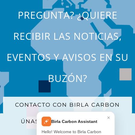
PREGUNTA? ¿QUIERE
RECIBIR LAS NOTICIAS,
EVENTOS Y AVISOS EN SU
BUZÓN?
CONTACTO CON BIRLA CARBON
×
ÚNASE A NUESTRA LISTA DE
Birla Carbon Assistant
CORREO
Hello! Welcome to Birla Carbon