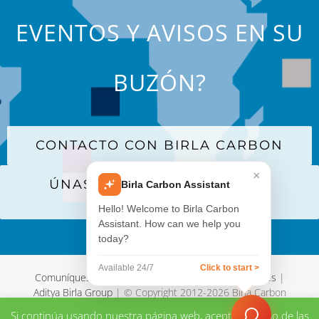
EVENTOS Y AVISOS EN SU
BUZÓN?
CONTACTO CON BIRLA CARBON
×
ÚNASE A NUESTRA LISTA DE
Birla Carbon Assistant
CORREO
Hello! Welcome to Birla Carbon
Assistant. How can we help you
today?
Available 24/7
Click to start >
Comuníquese con nosotros
|
Términos y Condiciones
|
Aditya Birla Group
| © Copyright 2012-
2026 Birla Carbon
Si continúa usando nuestra página web, aceptará el uso de las