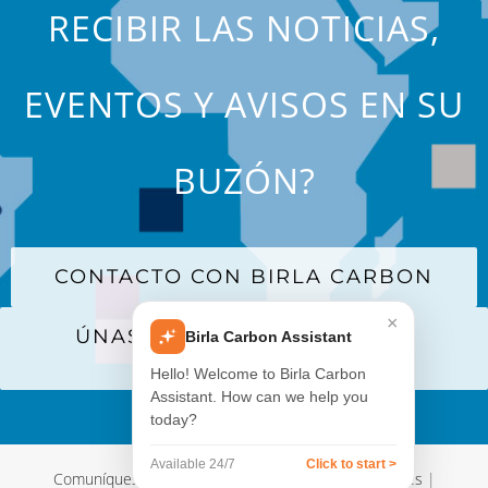
RECIBIR LAS NOTICIAS,
EVENTOS Y AVISOS EN SU
BUZÓN?
CONTACTO CON BIRLA CARBON
×
ÚNASE A NUESTRA LISTA DE
Birla Carbon Assistant
CORREO
Hello! Welcome to Birla Carbon
Assistant. How can we help you
today?
Available 24/7
Click to start >
Comuníquese con nosotros
|
Términos y Condiciones
|