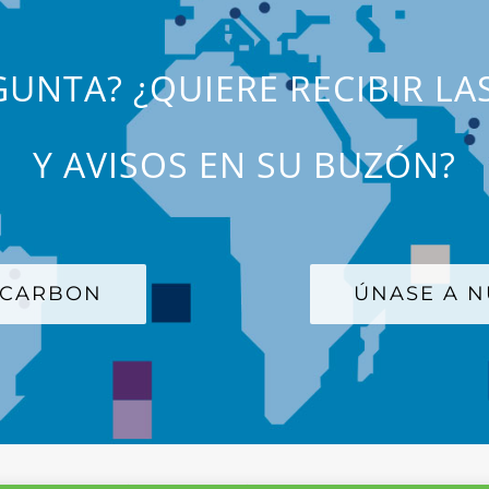
UNTA? ¿QUIERE RECIBIR LA
Y AVISOS EN SU BUZÓN?
 CARBON
ÚNASE A N