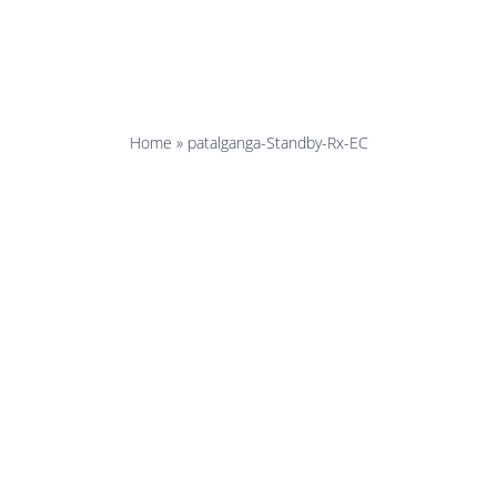
anga-Standb
Home
»
patalganga-Standby-Rx-EC