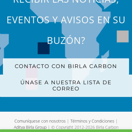
EVENTOS Y AVISOS EN SU
BUZÓN?
CONTACTO CON BIRLA CARBON
ÚNASE A NUESTRA LISTA DE
CORREO
Comuníquese con nosotros
|
Términos y Condiciones
|
Aditya Birla Group
| © Copyright 2012-
2026 Birla Carbon