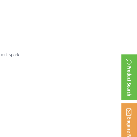
023-
ort-spark
eport-spark