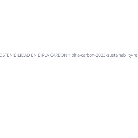
la-carbon-2
bility-rep
OSTENIBILIDAD EN BIRLA CARBON
»
birla-carbon-2023-sustainability-r