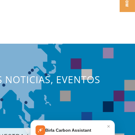
S NOTICIAS, EVENTOS
×
Birla Carbon Assistant