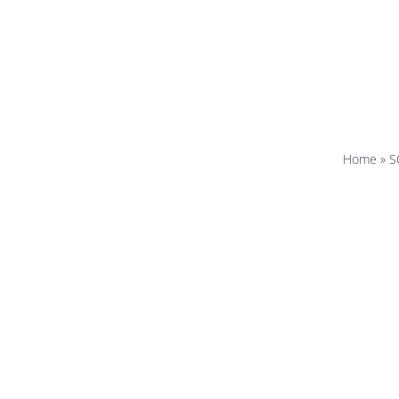
bir
sustaina
Home
»
S