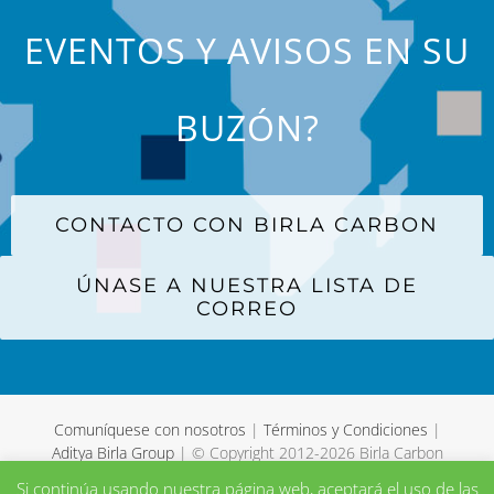
EVENTOS Y AVISOS EN SU
BUZÓN?
CONTACTO CON BIRLA CARBON
ÚNASE A NUESTRA LISTA DE
CORREO
Comuníquese con nosotros
|
Términos y Condiciones
|
Aditya Birla Group
| © Copyright 2012-
2026 Birla Carbon
Si continúa usando nuestra página web, aceptará el uso de las