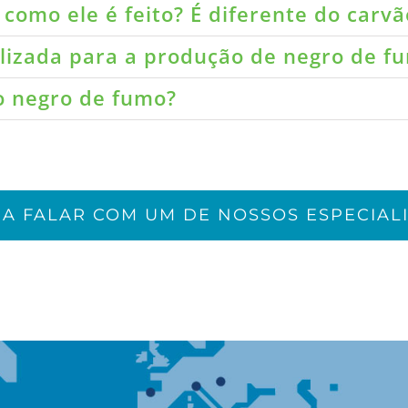
como ele é feito? É diferente do carvã
ilizada para a produção de negro de f
do negro de fumo?
JA FALAR COM UM DE NOSSOS ESPECIALI