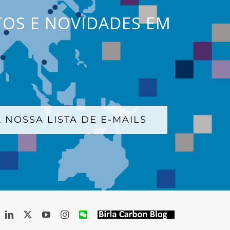
TOS E NOVIDADES EM
 NOSSA LISTA DE E-MAILS
acebook
LinkedIn
X
YouTube
Instagram
WeChat
Birla
Carbon