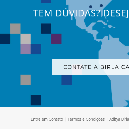
TEM DÚVIDAS? DESE
CONTATE A BIRLA 
Entre em Contato
|
Termos e Condições
|
Aditya Birl