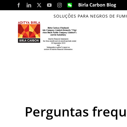
Skip
Facebook
LinkedIn
X
YouTube
Instagram
WeChat
Birla
Carbon
to
Blog
SOLUÇÕES PARA NEGROS DE FUM
content
Perguntas freq