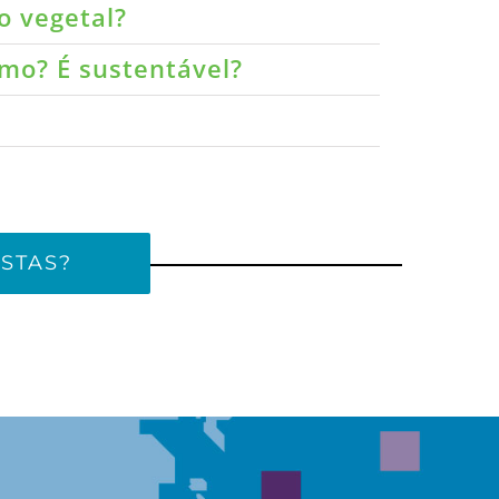
o vegetal?
umo? É sustentável?
STAS?