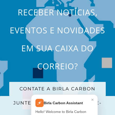
RECEBER NOTÍCIAS,
EVENTOS E NOVIDADES
EM SUA CAIXA DO
CORREIO?
CONTATE A BIRLA CARBON
×
JUNTE-SE A NOSSA LISTA DE E-
Birla Carbon Assistant
MAILS
Hello! Welcome to Birla Carbon