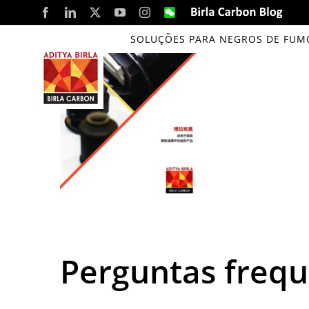
Skip
Facebook
LinkedIn
X
YouTube
Instagram
WeChat
Birla
Carbon
to
Blog
SOLUÇÕES PARA NEGROS DE FUM
content
Perguntas freq