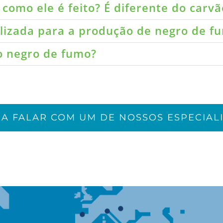
como ele é feito? É diferente do carvã
ilizada para a produção de negro de f
do negro de fumo?
JA FALAR COM UM DE NOSSOS ESPECIALI