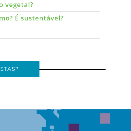
o vegetal?
umo? É sustentável?
STAS?