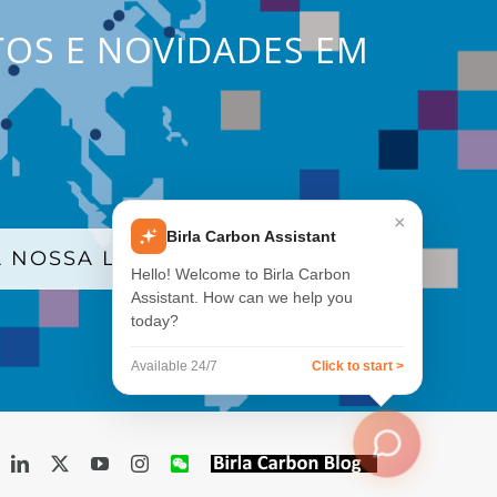
TOS E NOVIDADES EM
×
Birla Carbon Assistant
 NOSSA LISTA DE E-MAILS
Hello! Welcome to Birla Carbon
Assistant. How can we help you
today?
Available 24/7
Click to start >
acebook
LinkedIn
X
YouTube
Instagram
WeChat
Birla
Carbon