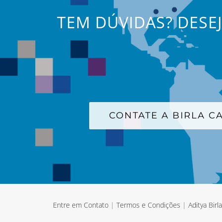
TEM DÚVIDAS? DESE
CONTATE A BIRLA 
Entre em Contato
|
Termos e Condições
|
Aditya Birl