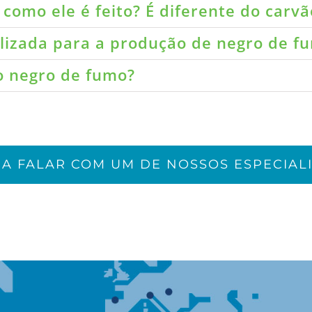
como ele é feito? É diferente do carvã
ilizada para a produção de negro de f
do negro de fumo?
JA FALAR COM UM DE NOSSOS ESPECIALI