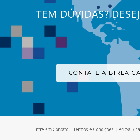
TEM DÚVIDAS? DESE
CONTATE A BIRLA 
Entre em Contato
|
Termos e Condições
|
Aditya Birl