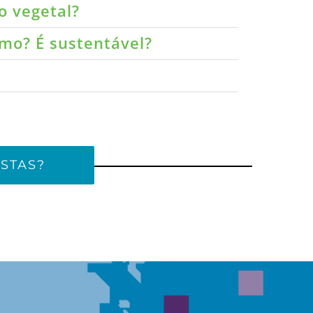
o vegetal?
umo? É sustentável?
STAS?