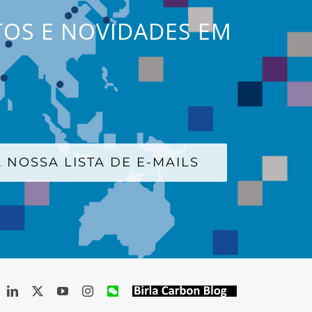
TOS E NOVIDADES EM
 NOSSA LISTA DE E-MAILS
acebook
LinkedIn
X
YouTube
Instagram
WeChat
Birla
Carbon