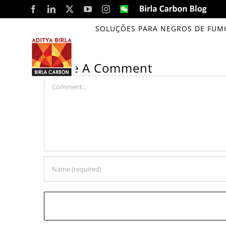
Skip
Facebook
LinkedIn
X
YouTube
Instagram
WeChat
Birla
Carbon
to
Blog
SOLUÇÕES PARA NEGROS DE FUM
global specialty blacks product portfoli
content
Leave A Comment
Comment