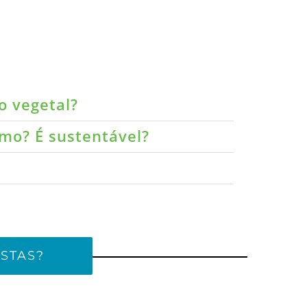
o vegetal?
umo? É sustentável?
STAS?