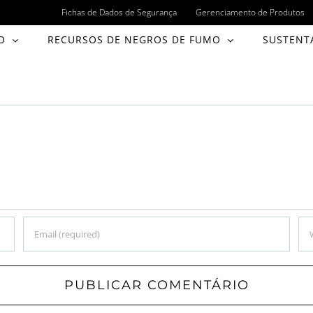
Fichas de Dados de Segurança
Gerenciamento de Produtos
O
RECURSOS DE NEGROS DE FUMO
SUSTENT
o v2