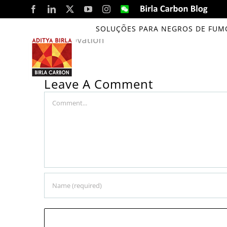
Skip
Facebook
LinkedIn
X
YouTube
Instagram
WeChat
Birla
Carbon
to
Blog
SOLUÇÕES PARA NEGROS DE FUM
content
Leave A Comment
Comment