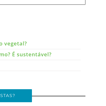
o vegetal?
umo? É sustentável?
STAS?