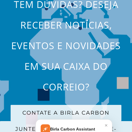
TEM DÚVIDAS? DESEJA
RECEBER NOTÍCIAS,
EVENTOS E NOVIDADES
EM SUA CAIXA DO
CORREIO?
CONTATE A BIRLA CARBON
×
JUNTE-SE A NOSSA LISTA DE E-
Birla Carbon Assistant